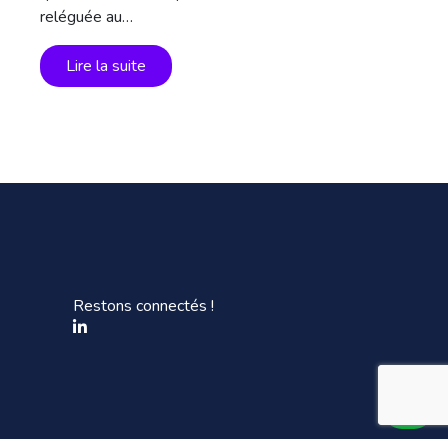
reléguée au…
Lire la suite
Restons connectés !