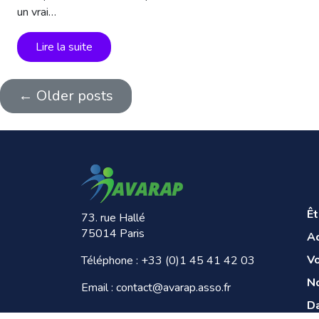
un vrai…
Lire la suite
←
Older posts
Ê
73. rue Hallé
75014 Paris
A
V
Téléphone :
+33 (0)1 45 41 42 03
No
Email : contact@avarap.asso.fr
Da