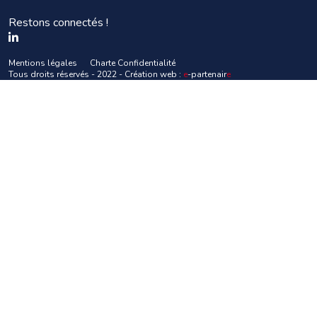
Restons connectés !
Mentions légales
Charte Confidentialité
Tous droits réservés - 2022 - Création web :
e
-partenair
e