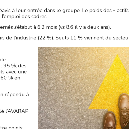
vis à leur entrée dans le groupe. Le poids des « actifs
l’emploi des cadres.
s s’établit à 6,2 mois (vs 8,6 il y a deux ans).
is de l’industrie (22 %). Seuls 11 % viennent du secteur
 de
 : 95 %, des
its avec une
s 60 % en
ien répondu à
llé l’AVARAP
tre points