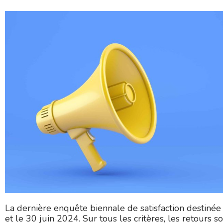
La dernière enquête biennale de satisfaction destiné
et le 30 juin 2024. Sur tous les critères, les retours so