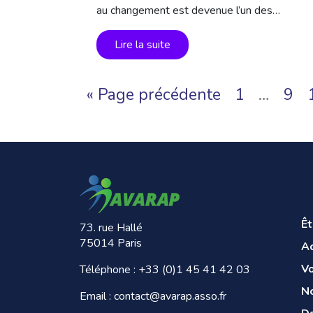
au changement est devenue l’un des…
Lire la suite
« Page précédente
1
…
9
Ê
73. rue Hallé
75014 Paris
A
V
Téléphone :
+33 (0)1 45 41 42 03
No
Email : contact@avarap.asso.fr