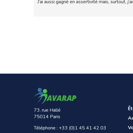
J’ai aussi gagné en assertivité mais, surtout, j
Ê
73. rue Hallé
75014 Paris
A
V
Téléphone :
+33 (0)1 45 41 42 03