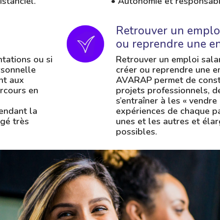
stanciel.
• Autonomie et responsabi
Retrouver un emploi 
ou reprendre une en
ntations ou si
Retrouver un emploi salar
rsonnelle
créer ou reprendre une en
nt aux
AVARAP permet de constr
rcours en
projets professionnels, d
s’entraîner à les « vendre
pendant la
expériences de chaque par
ugé très
unes et les autres et éla
possibles.