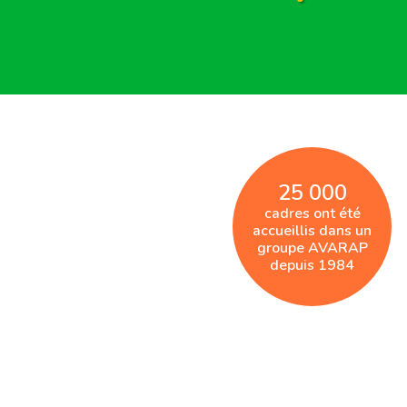
25 000
cadres ont été
accueillis dans un
groupe AVARAP
depuis 1984