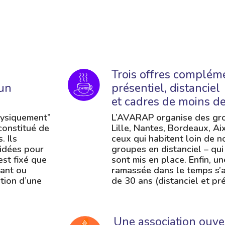
Trois offres compléme
cun
présentiel, distanciel
et cadres de moins d
hysiquement”
L’AVARAP organise des grou
 constitué de
Lille, Nantes, Bordeaux, Ai
. Ils
ceux qui habitent loin de n
 idées pour
groupes en distanciel – qui
est fixé que
sont mis en place. Enfin, un
dant ou
ramassée dans le temps s’
ation d’une
de 30 ans (distanciel et pré
Une association ouve