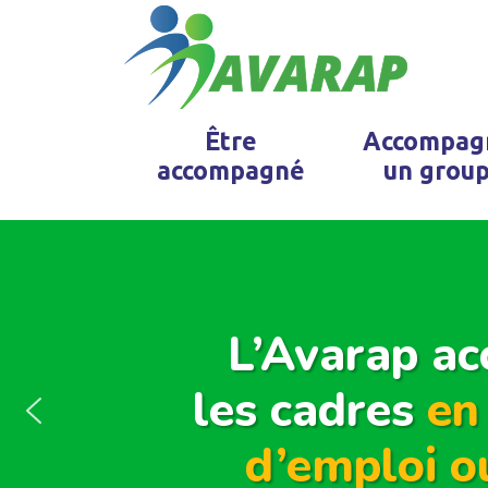
Être
Accompag
accompagné
un grou
L’Avarap a
les cadres
en
d’emploi o