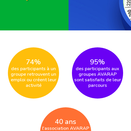
74%
95%
des participants à un
des participants aux
groupe retrouvent un
groupes AVARAP
emploi ou créent leur
sont satisfaits de leur
activité
parcours
40 ans
l'association AVARAP