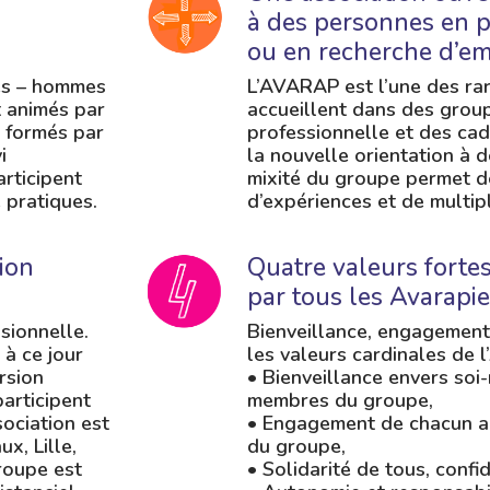
à des personnes en 
ou en recherche d’em
res – hommes
L’AVARAP est l’une des rar
t animés par
accueillent dans des grou
 formés par
professionnelle et des cad
i
la nouvelle orientation à d
articipent
mixité du groupe permet de
 pratiques.
d’expériences et de multipl
tion
Quatre valeurs forte
par tous les Avarapi
sionnelle.
Bienveillance, engagement,
à ce jour
les valeurs cardinales de 
rsion
• Bienveillance envers soi
articipent
membres du groupe,
ociation est
• Engagement de chacun au
x, Lille,
du groupe,
groupe est
• Solidarité de tous, confi