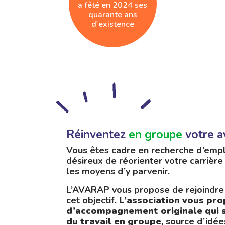
a fêté en 2024 ses
quarante ans
d'existence
Réinventez
en groupe
votre a
Vous êtes cadre en recherche d’empl
désireux de réorienter votre carrière
les moyens d’y parvenir.
L’AVARAP vous propose de rejoindre 
cet objectif.
L’association vous pr
d’accompagnement originale qui s
du travail en groupe
, source d’idée