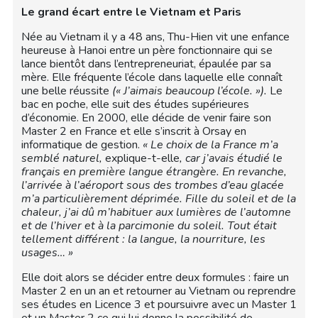
Le grand écart entre le Vietnam et Paris
Née au Vietnam il y a 48 ans, Thu-Hien vit une enfance
heureuse à Hanoi entre un père fonctionnaire qui se
lance bientôt dans l’entrepreneuriat, épaulée par sa
mère. Elle fréquente l’école dans laquelle elle connaît
une belle réussite
(« J’aimais beaucoup l’école. »).
Le
bac en poche, elle suit des études supérieures
d’économie. En 2000, elle décide de venir faire son
Master 2 en France et elle s’inscrit à Orsay en
informatique de gestion.
« Le choix de la France m’a
semblé naturel,
explique-t-elle
, car j’avais étudié le
français en première langue étrangère. En revanche,
l’arrivée à l’aéroport sous des trombes d’eau glacée
m’a particulièrement déprimée. Fille du soleil et de la
chaleur, j’ai dû m’habituer aux lumières de l’automne
et de l’hiver et à la parcimonie du soleil. Tout était
tellement différent : la langue, la nourriture, les
usages… »
Elle doit alors se décider entre deux formules : faire un
Master 2 en un an et retourner au Vietnam ou reprendre
ses études en Licence 3 et poursuivre avec un Master 1
et un Master 2 ce qui lui donne la possibilité de