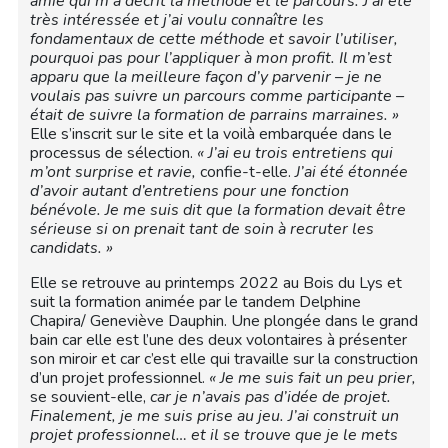
amie qui m’a décrit la méthode et le parcours. J’ai été
très intéressée et j’ai voulu connaître les
fondamentaux de cette méthode et savoir l’utiliser,
pourquoi pas pour l’appliquer à mon profit. Il m’est
apparu que la meilleure façon d’y parvenir – je ne
voulais pas suivre un parcours comme participante –
était de suivre la formation de parrains marraines. »
Elle s’inscrit sur le site et la voilà embarquée dans le
processus de sélection.
« J’ai eu trois entretiens qui
m’ont surprise et ravie,
confie-t-elle.
J’ai été étonnée
d’avoir autant d’entretiens pour une fonction
bénévole.
Je me suis dit que la formation devait être
sérieuse si on prenait tant de soin à recruter les
candidats. »
Elle se retrouve au printemps 2022 au Bois du Lys et
suit la formation animée par le tandem Delphine
Chapira/ Geneviève Dauphin. Une plongée dans le grand
bain car elle est l’une des deux volontaires à présenter
son miroir et car c’est elle qui travaille sur la construction
d’un projet professionnel.
« Je me suis fait un peu prier,
se souvient-elle,
car je n’avais pas d’idée de projet.
Finalement, je me suis prise au jeu. J’ai construit un
projet professionnel… et il se trouve que je le mets