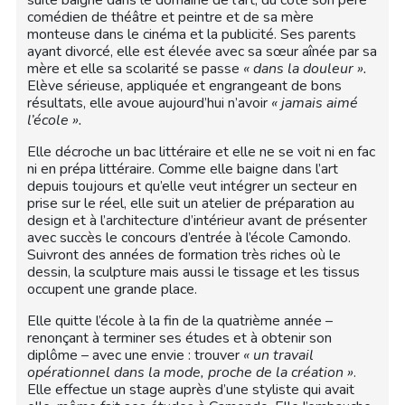
suite baigné dans le domaine de l’art, du côté son père
comédien de théâtre et peintre et de sa mère
monteuse dans le cinéma et la publicité. Ses parents
ayant divorcé, elle est élevée avec sa sœur aînée par sa
mère et elle sa scolarité se passe
« dans la douleur ».
Elève sérieuse, appliquée et engrangeant de bons
résultats, elle avoue aujourd’hui n’avoir
« jamais aimé
l’école ».
Elle décroche un bac littéraire et elle ne se voit ni en fac
ni en prépa littéraire. Comme elle baigne dans l’art
depuis toujours et qu’elle veut intégrer un secteur en
prise sur le réel, elle suit un atelier de préparation au
design et à l’architecture d’intérieur avant de présenter
avec succès le concours d’entrée à l’école Camondo.
Suivront des années de formation très riches où le
dessin, la sculpture mais aussi le tissage et les tissus
occupent une grande place.
Elle quitte l’école à la fin de la quatrième année –
renonçant à terminer ses études et à obtenir son
diplôme – avec une envie : trouver
« un travail
opérationnel dans la mode, proche de la création »
.
Elle effectue un stage auprès d’une styliste qui avait