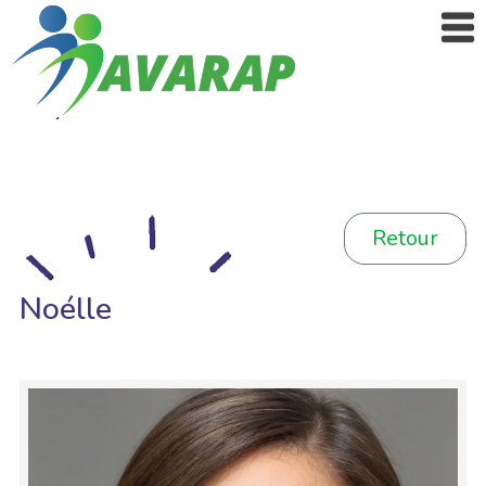
Retour
Noélle