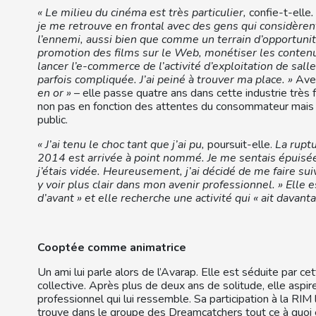
« Le milieu du cinéma est très particulier,
confie-t-elle
.
je me retrouve en frontal avec des gens qui considèren
l’ennemi, aussi bien que comme un terrain d’opportunité
promotion des films sur le Web, monétiser les contenu
lancer l’e-commerce de l’activité d’exploitation de sall
parfois compliquée. J’ai peiné à trouver ma place. »
Avec
en or »
– elle passe quatre ans dans cette industrie très f
non pas en fonction des attentes du consommateur mais e
public.
« J’ai tenu le choc tant que j’ai pu,
poursuit-elle.
La rupt
2014 est arrivée à point nommé. Je me sentais épuisée,
j’étais vidée. Heureusement, j’ai décidé de me faire su
y voir plus clair dans mon avenir professionnel. » Elle e
d’avant » et elle recherche une activité qui « ait davant
Cooptée comme animatrice
Un ami lui parle alors de l’Avarap. Elle est séduite par ce
collective. Après plus de deux ans de solitude, elle aspire
professionnel qui lui ressemble. Sa participation à la RIM l
trouve dans le groupe des Dreamcatchers tout ce à quoi 