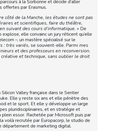
 parcours à la Sorbonne et décide d’aller
és offertes par Erasmus.
re côté de la Manche, les études ne sont pas
aires et scientifiques, faire du théâtre,
t en suivant des cours d’informatique. »
De
xplose, elle convainc un jury réticent qu’elle
elecom –, un mastère spécialisé sur le
 : très variés,
se souvient-elle.
Parmi mes
énieurs et des professeurs en reconversion.
réative et technique, sans oublier le droit
ilicon Valley française dans le Sentier
uke. Elle y reste six ans et elle pénètre des
ood et le sport. Et elle y développe un large
s pluridisciplinaires, et en stratégie et
 plein essor. Rachetée par Microsoft puis par
a voilà recrutée par Europacorp, le studio de
le département de marketing digital.