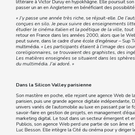
littéraire à Victor Duruy en hypokhâgne. Elle poursuit son
passer un an en Angleterre en bénéficiant des possibilit
« J’y passe une année très riche
, se réjouit-elle.
De l’aut
conçues en silo. Je peux suivre des enseignements littér
étudier le cinéma italien et la poétique de la ville, tou
retour en France dans les années 2000, alors que le Web e
peut suivre, dans le cadre d’une école d’ingénieur – Sup T
multimédia.
« Les participants étaient à l’image des cours
coreligionnaires, se trouvaient des graphistes, des ing
Les matières enseignées se situaient dans les sphères c
du multimédia. J’ai adoré. »
Dans la Silicon Valley parisienne
Son mastère en poche, elle rejoint une agence Web de la S
parisien, puis une grande agence digitale indépendante, D
univers variés de l’automobile au luxe en passant par le f
savoir-faire en gestion de projets, en management d’équipe
marketing digital. Le tout dans un secteur émergent et en
Publicis, son agence Web perd une partie de son âme et l
Luc Besson. Elle intègre la Cité du cinéma pour y diriger 