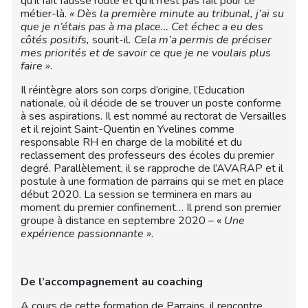
qu’il fait fausse route et qu’il n’est pas fait pour ce
métier-là.
« Dès la première minute au tribunal, j’ai su
que je n’étais pas à ma place… Cet échec a eu des
côtés positifs,
sourit-il
. Cela m’a permis de préciser
mes priorités et de savoir ce que je ne voulais plus
faire »
.
Il réintègre alors son corps d’origine, l’Education
nationale, où il décide de se trouver un poste conforme
à ses aspirations. Il est nommé au rectorat de Versailles
et il rejoint Saint-Quentin en Yvelines comme
responsable RH en charge de la mobilité et du
reclassement des professeurs des écoles du premier
degré. Parallèlement, il se rapproche de l’AVARAP et il
postule à une formation de parrains qui se met en place
début 2020. La session se terminera en mars au
moment du premier confinement… Il prend son premier
groupe à distance en septembre 2020 – «
Une
expérience passionnante ».
De l’accompagnement au coaching
A cours de cette formation de Parrains, il rencontre