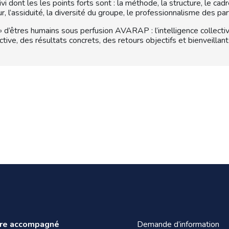
dont les les points forts sont : la méthode, la structure, le cadre,
r, l’assiduité, la diversité du groupe, le professionnalisme des part
o » d’êtres humains sous perfusion AVARAP : l’intelligence collecti
tive, des résultats concrets, des retours objectifs et bienveillants
tre accompagné
Demande d’information