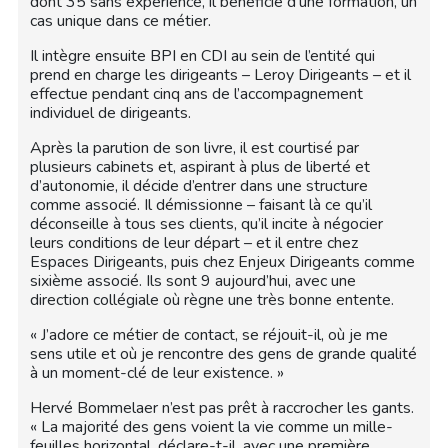
dont 35 sans expérience, il bénéficie d’une formation, un
cas unique dans ce métier.
Il intègre ensuite BPI en CDI au sein de l’entité qui
prend en charge les dirigeants – Leroy Dirigeants – et il
effectue pendant cinq ans de l’accompagnement
individuel de dirigeants.
Après la parution de son livre, il est courtisé par
plusieurs cabinets et, aspirant à plus de liberté et
d’autonomie, il décide d’entrer dans une structure
comme associé. Il démissionne – faisant là ce qu’il
déconseille à tous ses clients, qu’il incite à négocier
leurs conditions de leur départ – et il entre chez
Espaces Dirigeants, puis chez Enjeux Dirigeants comme
sixième associé. Ils sont 9 aujourd’hui, avec une
direction collégiale où règne une très bonne entente.
« J’adore ce métier de contact, se réjouit-il, où je me
sens utile et où je rencontre des gens de grande qualité
à un moment-clé de leur existence. »
Hervé Bommelaer n’est pas prêt à raccrocher les gants.
« La majorité des gens voient la vie comme un mille-
feuilles horizontal, déclare-t-il, avec une première