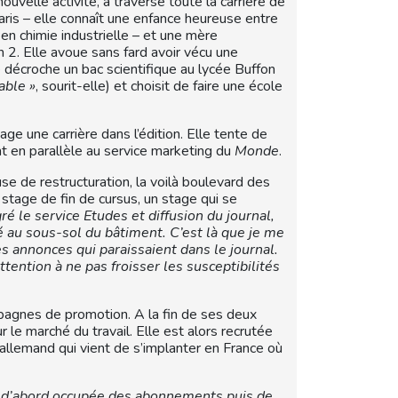
ouvelle activité, a traversé toute la carrière de
aris – elle connaît une enfance heureuse entre
e en chimie industrielle – et une mère
n 2. Elle avoue sans fard avoir vécu une
décroche un bac scientifique au lycée Buffon
able »
, sourit-elle) et choisit de faire une école
e une carrière dans l’édition. Elle tente de
nt en parallèle au service marketing du
Monde
.
se de restructuration, la voilà boulevard des
 stage de fin de cursus, un stage qui se
gré le service Etudes et diffusion du journal,
 au sous-sol du bâtiment. C’est là que je me
 annonces qui paraissaient dans le journal.
attention à ne pas froisser les susceptibilités
mpagnes de promotion. A la fin de ses deux
 le marché du travail. Elle est alors recrutée
 allemand qui vient de s’implanter en France où
 d’abord occupée des abonnements puis de