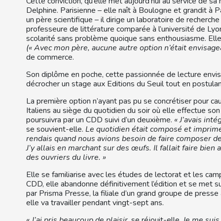
Cette conviction, qu’elle met aujourd’hui au service de sa n
Delphine. Parisienne – elle naît à Boulogne et grandit à P
un père scientifique – il dirige un laboratoire de recherch
professeure de littérature comparée à l’université de Lyo
scolarité sans problème quoique sans enthousiasme. Elle 
(« Avec mon père, aucune autre option n’était envisage
de commerce.
Son diplôme en poche, cette passionnée de lecture envisag
décrocher un stage aux Editions du Seuil tout en postula
La première option n’ayant pas pu se concrétiser pour cau
Italiens au siège du quotidien du soir où elle effectue son
poursuivra par un CDD suivi d’un deuxième.
« J’avais inté
se souvient-elle.
Le quotidien était composé et imprimé
rendais quand nous avions besoin de faire composer des
J’y allais en marchant sur des œufs. Il fallait faire bien 
des ouvriers du livre. »
Elle se familiarise avec les études de lectorat et les ca
CDD, elle abandonne définitivement l’édition et se met sur
par Prisma Presse, la filiale d’un grand groupe de presse
elle va travailler pendant vingt-sept ans.
« J’ai pris beaucoup de plaisir
, se réjouit-elle.
Je me suis