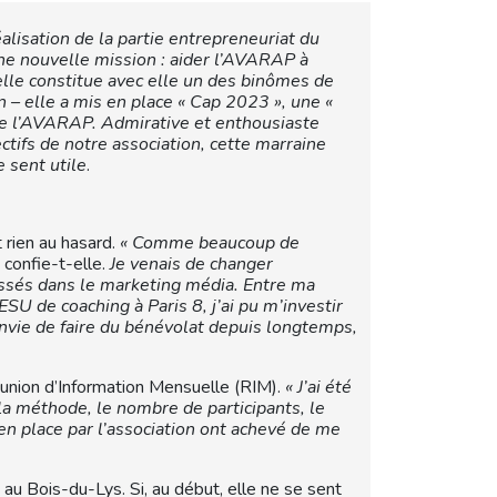
alisation de la partie entrepreneuriat du
ne nouvelle mission : aider l’AVARAP à
elle constitue avec elle un des binômes de
 – elle a mis en place « Cap 2023 », une «
 de l’AVARAP. Admirative et enthousiaste
tifs de notre association, cette marraine
 sent utile
.
 rien au hasard.
« Comme beaucoup de
confie-t-elle.
Je venais de changer
assés dans le marketing média. Entre ma
U de coaching à Paris 8, j’ai pu m’investir
vie de faire du bénévolat depuis longtemps,
éunion d’Information Mensuelle (RIM).
« J’ai été
la méthode, le nombre de participants, le
en place par l’association ont achevé de me
au Bois-du-Lys. Si, au début, elle ne se sent