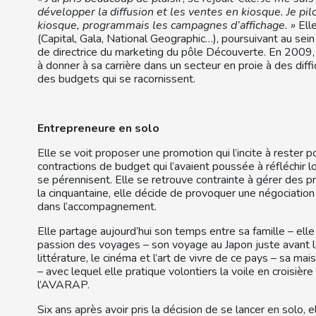
développer la diffusion et les ventes en kiosque. Je pil
kiosque, programmais les campagnes d’affichage. »
Elle
(Capital, Gala, National Geographic…), poursuivant au sein
de directrice du marketing du pôle Découverte. En 2009, un
à donner à sa carrière dans un secteur en proie à des di
des budgets qui se racornissent.
Entrepreneure en solo
Elle se voit proposer une promotion qui l’incite à rester p
contractions de budget qui l’avaient poussée à réfléchir 
se pérennisent. Elle se retrouve contrainte à gérer des 
la cinquantaine, elle décide de provoquer une négociation e
dans l’accompagnement.
Elle partage aujourd’hui son temps entre sa famille – ell
passion des voyages – son voyage au Japon juste avant le
littérature, le cinéma et l’art de vivre de ce pays – sa m
– avec lequel elle pratique volontiers la voile en croisiè
l’AVARAP.
Six ans après avoir pris la décision de se lancer en solo, e