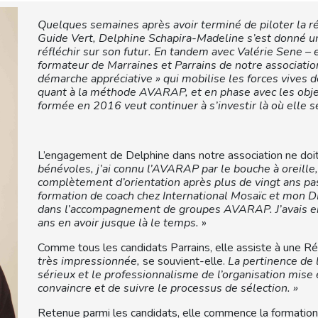
Quelques semaines après avoir terminé de piloter la ré
Guide Vert, Delphine Schapira-Madeline s’est donné u
réfléchir sur son futur. En tandem avec Valérie Sene – 
formateur de Marraines et Parrains de notre association
démarche appréciative » qui mobilise les forces vives
quant à la méthode AVARAP, et en phase avec les objec
formée en 2016 veut continuer à s’investir là où elle se
L’engagement de Delphine dans notre association ne doit
bénévoles, j’ai connu l’AVARAP par le bouche à oreille,
complètement d’orientation après plus de vingt ans p
formation de coach chez International Mosaïc et mon DES
dans l’accompagnement de groupes AVARAP. J’avais en
ans en avoir jusque là le temps.
»
Comme tous les candidats Parrains, elle assiste à une R
très impressionnée,
se souvient-elle.
La pertinence de 
sérieux et le professionnalisme de l’organisation mise 
convaincre et de suivre le processus de sélection. »
Retenue parmi les candidats, elle commence la formation 