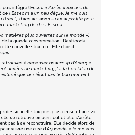
, puis intègre l’Essec.
« Après deux ans de
de l’Essec m’a un peu déçue. Je me suis
Brésil, stage au Japon – j’en ai profité pour
vice marketing de chez Esso. »
es matières plus ouvertes sur le monde »)
se de la grande consommation : Bestfoods.
ette nouvelle structure. Elle choisit
oupe.
s retrouvée à dépenser beaucoup d’énergie
pt années de marketing, j’ai fait un bilan de
 estimé que ce n’était pas le bon moment
 professionnelle toujours plus dense et une vie
: elle se retrouve en burn-out et elle s’arrête
ent pas à se reconstruire. Elle décide alors de
 pour suivre une cure d’Ayurveda.
« Je me suis
s gens qui vivaient une vie très différente de