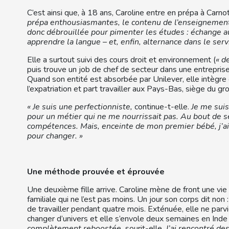
C’est ainsi que, à 18 ans, Caroline entre en prépa à Carnot
prépa enthousiasmantes, le contenu de l’enseignement 
donc débrouillée pour pimenter les études : échange au 
apprendre la langue – et, enfin, alternance dans le ser
Elle a surtout suivi des cours droit et environnement (
« d
puis trouve un job de chef de secteur dans une entrepri
Quand son entité est absorbée par Unilever, elle intègre c
l’expatriation et part travailler aux Pays-Bas, siège du gr
« Je suis une perfectionniste,
continue-t-elle.
Je me sui
pour un métier qui ne me nourrissait pas. Au bout de se
compétences. Mais, enceinte de mon premier bébé, j’ai
pour changer. »
Une méthode prouvée et éprouvée
Une deuxième fille arrive. Caroline mène de front une vie
familiale qui ne l’est pas moins. Un jour son corps dit non 
de travailler pendant quatre mois. Exténuée, elle ne parvi
changer d’univers et elle s’envole deux semaines en Inde
complètement reboostée,
sourit-elle.
J’ai rencontré de