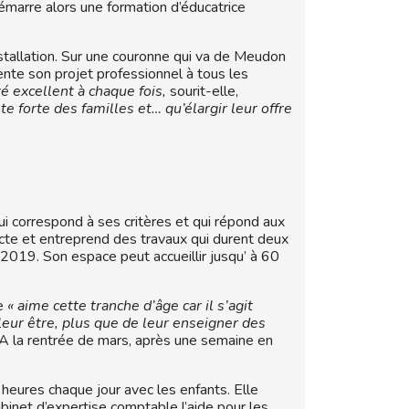
démarre alors une formation d’éducatrice
nstallation. Sur une couronne qui va de Meudon
ente son projet professionnel à tous les
té excellent à chaque fois,
sourit-elle,
e forte des familles et… qu’élargir leur offre
qui correspond à ses critères et qui répond aux
itecte et entreprend des travaux qui durent deux
2019. Son espace peut accueillir jusqu’ à 60
le
« aime cette tranche d’âge car il s’agit
ur être, plus que de leur enseigner des
 A la rentrée de mars, après une semaine en
 heures chaque jour avec les enfants. Elle
inet d’expertise comptable l’aide pour les