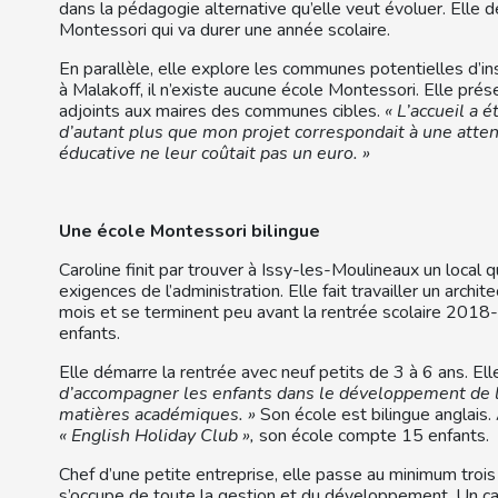
dans la pédagogie alternative qu’elle veut évoluer. Elle 
Montessori qui va durer une année scolaire.
En parallèle, elle explore les communes potentielles d’i
à Malakoff, il n’existe aucune école Montessori. Elle prés
adjoints aux maires des communes cibles.
« L’accueil a é
d’autant plus que mon projet correspondait à une attent
éducative ne leur coûtait pas un euro. »
Une école Montessori bilingue
Caroline finit par trouver à Issy-les-Moulineaux un local 
exigences de l’administration. Elle fait travailler un arch
mois et se terminent peu avant la rentrée scolaire 2018-
enfants.
Elle démarre la rentrée avec neuf petits de 3 à 6 ans. El
d’accompagner les enfants dans le développement de le
matières académiques. »
Son école est bilingue anglais.
« English Holiday Club »,
son école compte 15 enfants.
Chef d’une petite entreprise, elle passe au minimum trois
s’occupe de toute la gestion et du développement. Un cab