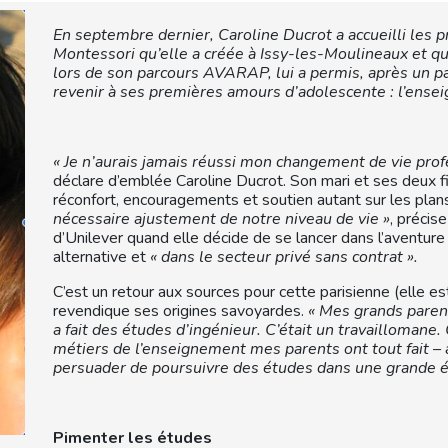
En septembre dernier, Caroline Ducrot a accueilli les p
Montessori qu’elle a créée à Issy-les-Moulineaux et qu’e
lors de son parcours AVARAP, lui a permis, après un pa
revenir à ses premières amours d’adolescente : l’ens
« Je n’aurais jamais réussi mon changement de vie prof
déclare d’emblée Caroline Ducrot. Son mari et ses deux fil
réconfort, encouragements et soutien autant sur les plans
nécessaire ajustement de notre niveau de vie »
, précis
d’Unilever quand elle décide de se lancer dans l’aventure
alternative
et
« dans le secteur privé sans contrat ».
C’est un retour aux sources pour cette parisienne (elle e
revendique ses origines savoyardes.
« Mes grands paren
a fait des études d’ingénieur. C’était un travaillomane. 
métiers de l’enseignement mes parents ont tout fait –
persuader de poursuivre des études dans une grande é
Pimenter les études