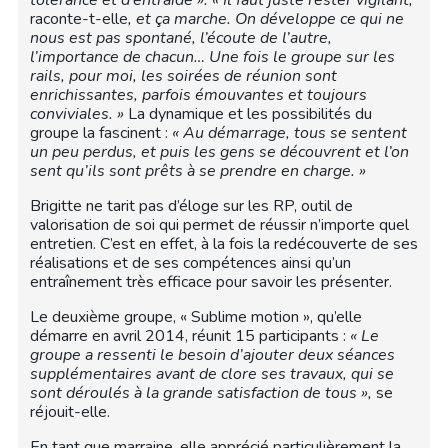
tolérance et d’entraide ». « Il faut juste rester vigilant,
raconte-t-elle
, et ça marche. On développe ce qui ne
nous est pas spontané, l’écoute de l’autre,
l’importance de chacun… Une fois le groupe sur les
rails, pour moi, les soirées de réunion sont
enrichissantes, parfois émouvantes et toujours
conviviales. »
La dynamique et les possibilités du
groupe la fascinent :
« Au démarrage, tous se sentent
un peu perdus, et puis les gens se découvrent et l’on
sent qu’ils sont prêts à se prendre en charge. »
Brigitte ne tarit pas d’éloge sur les RP, outil de
valorisation de soi qui permet de réussir n’importe quel
entretien. C’est en effet, à la fois la redécouverte de ses
réalisations et de ses compétences ainsi qu’un
entraînement très efficace pour savoir les présenter.
Le deuxième groupe, « Sublime motion », qu’elle
démarre en avril 2014, réunit 15 participants :
« Le
groupe a ressenti le besoin d’ajouter deux séances
supplémentaires avant de clore ses travaux, qui se
sont déroulés à la grande satisfaction de tous »,
se
réjouit-elle.
En tant que marraine, elle apprécié particulièrement la