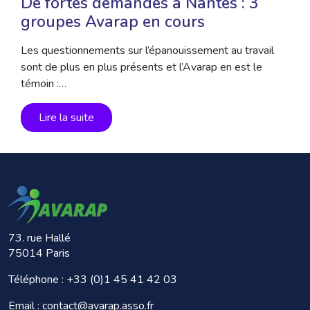
De fortes demandes à Nantes : 3
groupes Avarap en cours
Les questionnements sur l’épanouissement au travail
sont de plus en plus présents et l’Avarap en est le
témoin :…
Lire la suite
73. rue Hallé
75014 Paris
Téléphone :
+33 (0)1 45 41 42 03
Email : contact@avarap.asso.fr