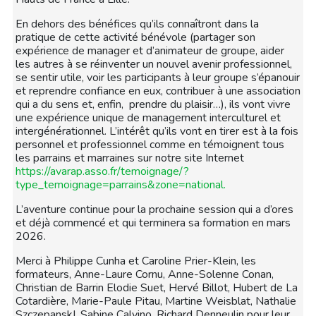
En dehors des bénéfices qu’ils connaîtront dans la
pratique de cette activité bénévole (partager son
expérience de manager et d’animateur de groupe, aider
les autres à se réinventer un nouvel avenir professionnel,
se sentir utile, voir les participants à leur groupe s’épanouir
et reprendre confiance en eux, contribuer à une association
qui a du sens et, enfin, prendre du plaisir…), ils vont vivre
une expérience unique de management interculturel et
intergénérationnel. L’intérêt qu’ils vont en tirer est à la fois
personnel et professionnel comme en témoignent tous
les parrains et marraines sur notre site Internet
https://avarap.asso.fr/temoignage/?
type_temoignage=parrains&zone=national.
L’aventure continue pour la prochaine session qui a d’ores
et déjà commencé et qui terminera sa formation en mars
2026.
Merci à Philippe Cunha et Caroline Prier-Klein, les
formateurs, Anne-Laure Cornu, Anne-Solenne Conan,
Christian de Barrin Elodie Suet, Hervé Billot, Hubert de La
Cotardière, Marie-Paule Pitau, Martine Weisblat, Nathalie
SzczepanskI, Sabine Calvino, Richard Denneulin pour leur